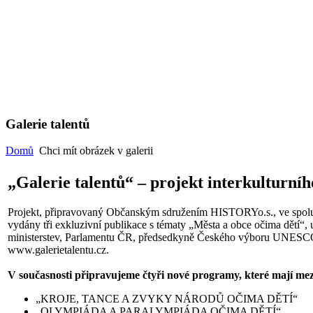
Galerie talentů
Domů
Chci mít obrázek v galerii
„Galerie talentů“ – projekt interkulturníh
Projekt, připravovaný Občanským sdružením HISTORYo.s., ve spolup
vydány tři exkluzivní publikace s tématy „Města a obce očima dětí“, 
ministerstev, Parlamentu ČR, předsedkyně Českého výboru UNESCO a
www.galerietalentu.cz
.
V současnosti připravujeme čtyři nové programy, které mají mez
„KROJE, TANCE A ZVYKY NÁRODŮ OČIMA DĚTÍ“
„OLYMPIÁDA A PARALYMPIÁDA OČIMA DĚTÍ“