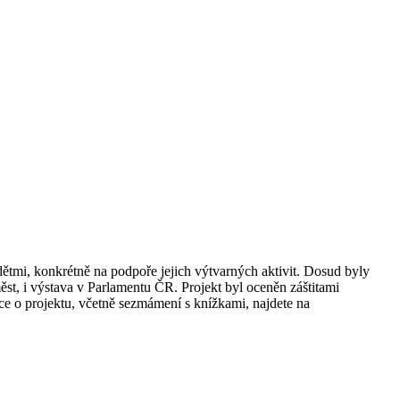
mi, konkrétně na podpoře jejich výtvarných aktivit. Dosud byly
ěst, i výstava v Parlamentu ČR. Projekt byl oceněn záštitami
 o projektu, včetně sezmámení s knížkami, najdete na