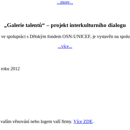
...more...
„Galerie talentů“ – projekt interkulturního dialogu
e spolupráci s Dětským fondem OSN-UNICEF, je vystavěn na spolupráci
...více...
í roku 2012
s vaším věnování nebo logem vaší firmy.
Více ZDE
.