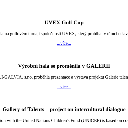
UVEX Golf Cup
vila na golfovém turnaji společnosti UVEX, který probíhal v rámci os
...více...
Výrobní hala se proměnila v GALERII
LVIA, s.r.o. proběhla prezentace a výstava projektu Galerie talentů
...více...
Gallery of Talents – project on intercultural dialogue
n with the United Nations Children's Fund (UNICEF) is based on coopera