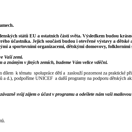
ramech.
členských států EU a ostatních částí světa. Výsledkem budou krás
ého účastníka. Jejich součástí budou i otevřené výstavy a dětské 
ckými a sportovními organizacemi, dětskými domovovy, folklorními 
e Vaší zemi.
ům a známým v jiných zemích, budeme Vám velice vděčni.
em k tématu spolupráce dětí a zaslouží pozornost za praktické přisp
ků a d.), podpoříme UNICEF a další programy na podporu dětských aktiv
ezávazně svůj zájem o účast v programu a odešlete nám vaši mailovou
tů.