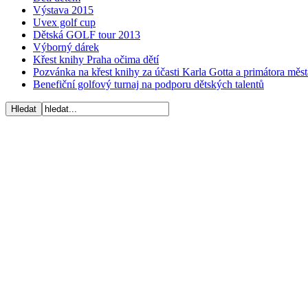
Výstava 2015
Uvex golf cup
Dětská GOLF tour 2013
Výborný dárek
Křest knihy Praha očima dětí
Pozvánka na křest knihy za účasti Karla Gotta a primátora mě
Benefiční golfový turnaj na podporu dětských talentů