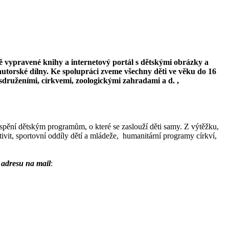
ně vypravené knihy a internetový portál s dětskými obrázky a
autorské dílny. Ke spolupráci zveme všechny děti ve věku do 16
sdruženími, církvemi, zoologickými zahradami a d. ,
ění dětským programům, o které se zaslouží děti samy. Z výtěžku,
it, sportovní oddíly dětí a mládeže, humanitární programy církví,
 adresu na mail
: