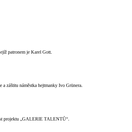
jejíž patronem je Karel Gott.
e a záštitu náměstka hejtmanky Ivo Grünera.
součást projektu „GALERIE TALENTŮ“.