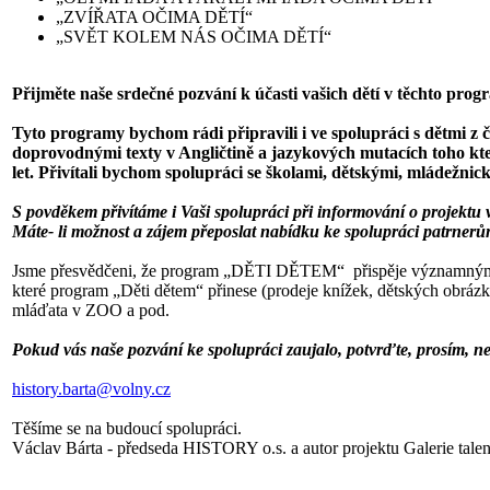
„ZVÍŘATA OČIMA DĚTÍ“
„SVĚT KOLEM NÁS OČIMA DĚTÍ“
Přijměte naše srdečné pozvání k účasti vašich dětí v těchto prog
Tyto programy bychom rádi připravili i ve spolupráci s dětmi z 
doprovodnými texty v Angličtině a jazykových mutacích toho kter
let. Přivítali bychom spolupráci se školami, dětskými, mládežni
S povděkem přivítáme i Vaši spolupráci při informování o projektu v
Máte- li možnost a zájem přeposlat nabídku ke spolupráci patrner
Jsme přesvědčeni, že program „DĚTI DĚTEM“ přispěje významným díl
které program „Děti dětem“ přinese (prodeje knížek, dětských obráz
mláďata v ZOO a pod.
Pokud vás naše pozvání ke spolupráci zaujalo, potvrďte, prosím, n
history.barta@volny.cz
Těšíme se na budoucí spolupráci.
Václav Bárta - předseda HISTORY o.s. a autor projektu Galerie talen