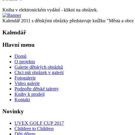
Kniha v elektronickém vydání - klikni na obrázek.
Kalendář 2011 s dětskými obrázky představuje knížku "Města a obce oč
Kalendář
Hlavní menu
Domů
O projektu
Galerie dětských obrázků
Chci mít obrázek v galerii
Fotogalerie
Video galerie
Podpořte dětské talenty
Knihy k prodeji
Kontakt
Novinky
UVEX GOLF CUP 2017
Children to Children
Děti dětem