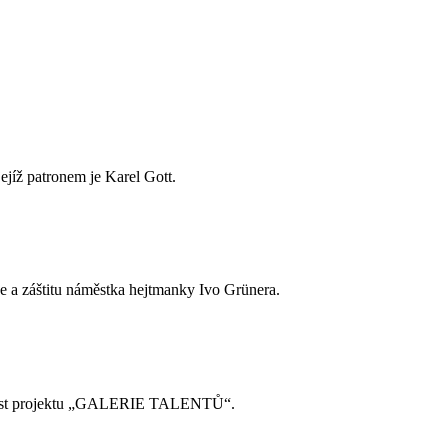
jejíž patronem je Karel Gott.
e a záštitu náměstka hejtmanky Ivo Grünera.
součást projektu „GALERIE TALENTŮ“.