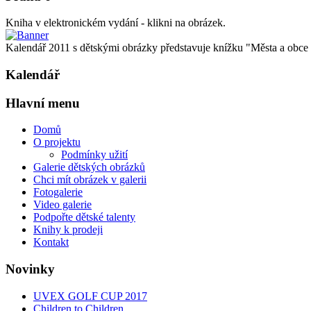
Kniha v elektronickém vydání - klikni na obrázek.
Kalendář 2011 s dětskými obrázky představuje knížku "Města a obce oč
Kalendář
Hlavní menu
Domů
O projektu
Podmínky užití
Galerie dětských obrázků
Chci mít obrázek v galerii
Fotogalerie
Video galerie
Podpořte dětské talenty
Knihy k prodeji
Kontakt
Novinky
UVEX GOLF CUP 2017
Children to Children