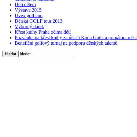
Děti dětem
Výstava 2015
Uvex golf cup
Dětská GOLF tour 2013
Výborný dárek
Křest knihy Praha očima dětí
Pozvánka na křest knihy za účasti Karla Gotta a primátora mě
Benefiční golfový turnaj na podporu dětských talentů