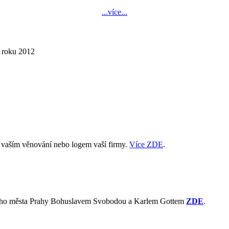
...více...
í roku 2012
s vaším věnování nebo logem vaší firmy.
Více ZDE
.
avního města Prahy Bohuslavem Svobodou a Karlem Gottem
ZDE
.