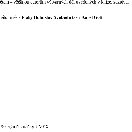
 dětem – většinou autorům výtvarných děl uvedených v knize, zazpíval
imátor města Prahy
Bohuslav Svoboda
tak i
Karel Gott
.
lav 90. výročí značky UVEX.