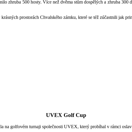
zaplnilo zhruba 500 hosty. Více než dvěma stům dospělých a zhruba 300
 krásných prostorách Chvalského zámku, které se též zúčastnili jak pr
UVEX Golf Cup
vila na golfovém turnaji společnosti UVEX, který probíhal v rámci os