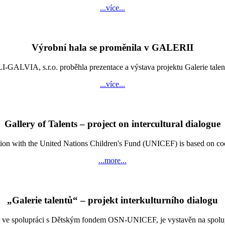
...více...
Výrobní hala se proměnila v GALERII
LVIA, s.r.o. proběhla prezentace a výstava projektu Galerie talentů
...více...
Gallery of Talents – project on intercultural dialogue
n with the United Nations Children's Fund (UNICEF) is based on coopera
...more...
„Galerie talentů“ – projekt interkulturního dialogu
e spolupráci s Dětským fondem OSN-UNICEF, je vystavěn na spolupráci