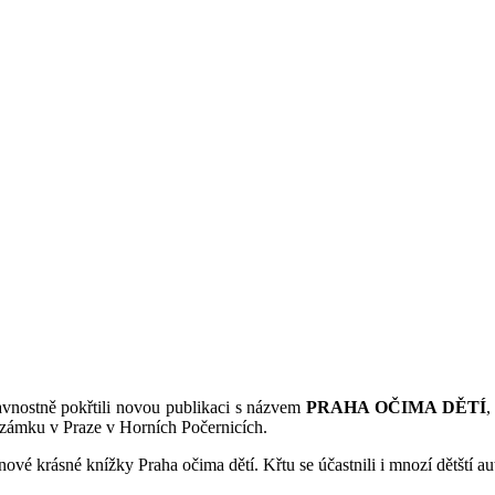
avnostně pokřtili novou publikaci s názvem
PRAHA OČIMA DĚTÍ
,
ámku v Praze v Horních Počernicích.
ové krásné knížky Praha očima dětí. Křtu se účastnili i mnozí dětští a